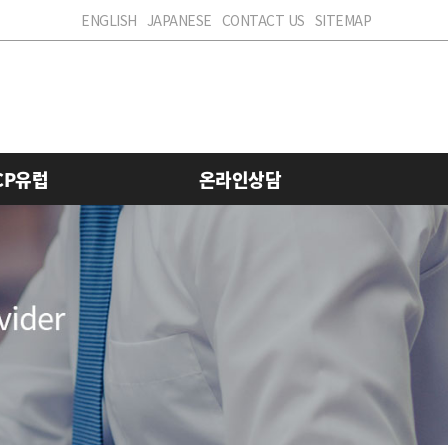
ENGLISH
JAPANESE
CONTACT US
SITEMAP
CP유럽
온라인상담