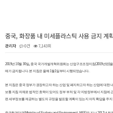
중국, 화장품 내 미세플라스틱 사용 금지 계
관리자
0건
7,143회
2019
10
30
,
(2019
)
년
월
일
중국 국가개발개혁위원회는 산업구조조정지침
년판
을
.
1
1
.
매가 금지됩니다
본 지침은 올해
월
일부터 시행되었습니다
본 지침은 중국 정부가 권장하고자 하는 산업 및 폐지하고자 하는 산업에 대한 
보통 지침 자체로 법적인 효력이 있어도 정부 부처 및 각 지방정부에서 지침에
련 세부정보를 제공하는 별도의 규정을 발표할 계획이 있는지 아직 확답을 주
(Ministry of Ecology and Environment, MEE)
2017
중국환경당국
은 지난
년 화