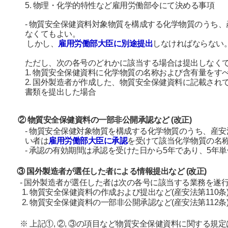
5.
物理・化学的特性など雇用労働部令にて決める事項
-
物質安全保健資料対象物質を構成する化学物質のうち、
なくてもよい。
しかし、
雇用労働部大臣に別途提出
しなければならない
ただし、次の各号のどれかに該当する場合は提出しなく
1. 物質安全保健資料に化学物質の名称および含有量をす
2.
国外製造者が作成した、物質安全保健資料に記載され
書類を提出した場合
② 物質安全保健資料の一部非公開承認など
(
改正
)
-
物質安全保健対象物質を構成する化学物質のうち、産安
い者は
雇用労働部大臣に承認
を受けて該当化学物質の名
-
承認の有効期間は承認を受けた日から
5
年であり、
5
年単
③ 国外製造者が選任した者による情報提出など
(
改正
)
-
国外製造者が選任した者は次の各号に該当する業務を遂
1.
物質安全保健資料の作成および提出など
(
産安法第
110
条
2.
物質安全保健資料の一部非公開承認など
(
産安法第
112
条
※ 上記①
,
②
,
③の項目など物質安全保健資料に関する規定