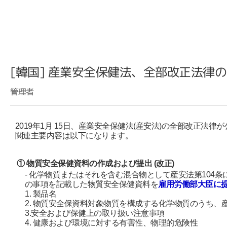
[韓国] 産業安全保健法、全部改正法律
管理者
2019
年
1
月
15
日、産業安全保健法
(
産安法
)
の全部改正法律が
関連主要内容は以下になります。
① 物質安全保健資料の作成および提出
(
改正
)
-
化学物質またはそれを含む混合物として産安法第
104
条
の事項を記載した物質安全保健資料を
雇用労働部大臣に
1. 製品名
2.
物質安全保資料対象物質を構成する化学物質のうち、
3.
安全および保健上の取り扱い注意事項
4.
健康および環境に対する有害性、物理的危険性