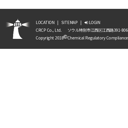
LOCATION
|
SITEMAP
|
LOGIN
CRCP Co., Ltd.
ソウル特別市江西区江西路391-8
Copyright 2018
Chemical Regulatory Compliance P